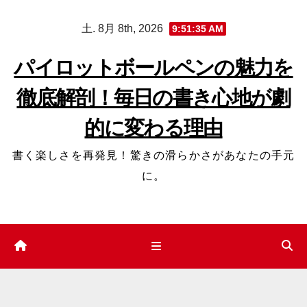
コ
土. 8月 8th, 2026
9:51:36 AM
ン
テ
パイロットボールペンの魅力を
ン
徹底解剖！毎日の書き心地が劇
ツ
へ
的に変わる理由
ス
キ
書く楽しさを再発見！驚きの滑らかさがあなたの手元
ッ
に。
プ