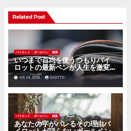
ョ
ン
Related Post
パイロット
ボールペン
雑貨
いつまで百均を使うつもりパイ
ロットの最新ペンが人生を激変さ
せる理由
4月 24, 2026
GIOTTO
パイロット
ボールペン
雑貨
あなたの字がバレるその理由パ