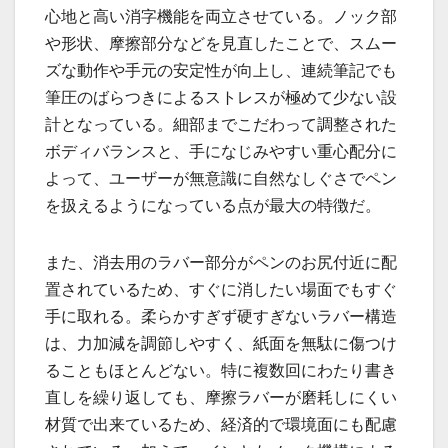
心地と高い消字機能を両立させている。ノック部
や形状、摩擦部分などを見直したことで、スムー
ズな動作や手元の安定性が向上し、連続筆記でも
筆圧のばらつきによるストレスが極めて少ない設
計となっている。細部までこだわって調整された
ボディバランスと、手になじみやすい重心配分に
よって、ユーザーが無意識に自然なしぐさでペン
を扱えるようになっている点が最大の特徴だ。
また、消去用のラバー部分がペンのお尻付近に配
置されているため、すぐに消したい場面でもすぐ
手に取れる。柔らかすぎず硬すぎないラバー構造
は、力加減を調節しやすく、紙面を無駄に傷つけ
ることもほとんどない。特に複数回にわたり書き
直しを繰り返しても、摩擦ラバーが磨耗しにくい
材質で出来ているため、経済的で環境面にも配慮