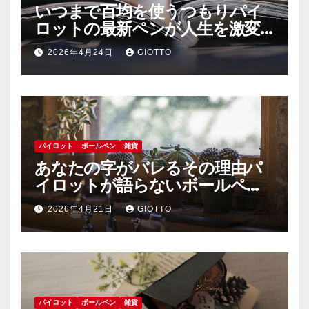
いつまで百均を使うつもりパイ
ロットの最新ペンが人生を激変
させる理由
2026年4月24日
GIOTTO
パイロット
ボールペン
雑貨
あなたの字がバレるその理由パ
イロットが語らないボールペン
中毒社会の裏側
2026年4月21日
GIOTTO
パイロット
ボールペン
雑貨