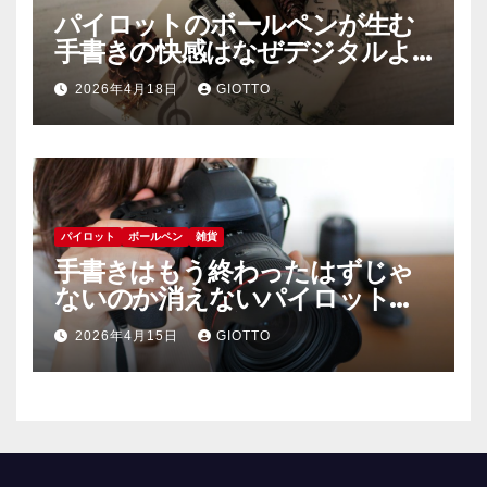
パイロットのボールペンが生む
手書きの快感はなぜデジタルよ
りも人を熱狂させるのか
2026年4月18日
GIOTTO
パイロット
ボールペン
雑貨
手書きはもう終わったはずじゃ
ないのか消えないパイロットの
魔力と人間が欲望で選ぶ理由
2026年4月15日
GIOTTO