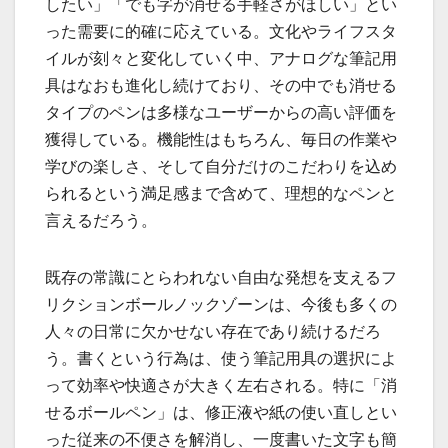
したい」「でも字が消せる手軽さがほしい」とい
った需要に的確に応えている。文化やライフスタ
イルが刻々と変化していく中、アナログな筆記用
具はなおも進化し続けており、その中でも消せる
タイプのペンは多様なユーザーからの高い評価を
獲得している。機能性はもちろん、毎日の作業や
学びの楽しさ、そして自分だけのこだわりを込め
られるという満足感まで含めて、理想的なペンと
言えるだろう。
既存の常識にとらわれない自由な発想を支えるフ
リクションボールノックゾーンは、今後も多くの
人々の日常に欠かせない存在であり続けるだろ
う。書くという行為は、使う筆記用具の選択によ
って効率や快適さが大きく左右される。特に「消
せるボールペン」は、修正液や紙の使い直しとい
った従来の不便さを解消し、一度書いた文字も簡