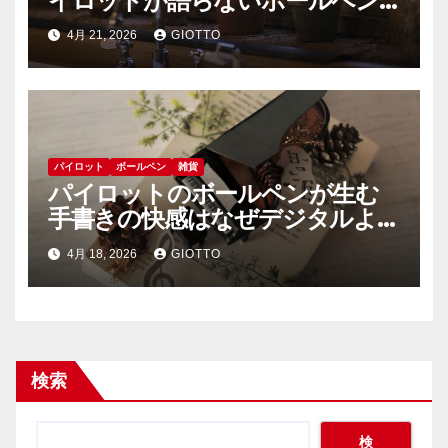
イロットが語らないボールペン
中毒社会の裏側
4月 21, 2026
GIOTTO
パイロット
ボールペン
雑貨
パイロットのボールペンが生む
手書きの快感はなぜデジタルよ
りも人を熱狂させるのか
4月 18, 2026
GIOTTO
検索
検