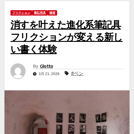
フリクション
筆記用具
雑貨
消すを叶えた進化系筆記具
フリクションが変える新し
い書く体験
By
Giotto
#ペン
3月 21, 2026