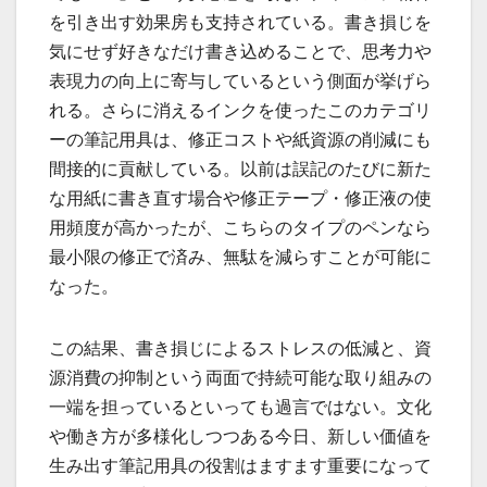
を引き出す効果房も支持されている。書き損じを
気にせず好きなだけ書き込めることで、思考力や
表現力の向上に寄与しているという側面が挙げら
れる。さらに消えるインクを使ったこのカテゴリ
ーの筆記用具は、修正コストや紙資源の削減にも
間接的に貢献している。以前は誤記のたびに新た
な用紙に書き直す場合や修正テープ・修正液の使
用頻度が高かったが、こちらのタイプのペンなら
最小限の修正で済み、無駄を減らすことが可能に
なった。
この結果、書き損じによるストレスの低減と、資
源消費の抑制という両面で持続可能な取り組みの
一端を担っているといっても過言ではない。文化
や働き方が多様化しつつある今日、新しい価値を
生み出す筆記用具の役割はますます重要になって