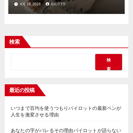
りも人を熱狂させるのか
4月 18, 2026
GIOTTO
検索
検
索
最近の投稿
いつまで百均を使うつもりパイロットの最新ペンが
人生を激変させる理由
あなたの字がバレるその理由パイロットが語らない