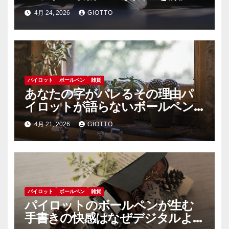
せる理由
4月 24, 2026
GIOTTO
パイロット
ボールペン
雑貨
あなたの字がバレるその理由パ
イロットが語らないボールペン
中毒社会の裏側
4月 21, 2026
GIOTTO
パイロット
ボールペン
雑貨
パイロットのボールペンが生む
手書きの快感はなぜデジタルよ