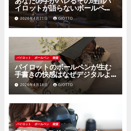
あなたの字がバレるその理由パ
イロットが語らないボールペン
中毒社会の裏側
2026年4月21日
GIOTTO
パイロット
ボールペン
雑貨
パイロットのボールペンが生む
手書きの快感はなぜデジタルよ
りも人を熱狂させるのか
2026年4月18日
GIOTTO
パイロット
ボールペン
雑貨