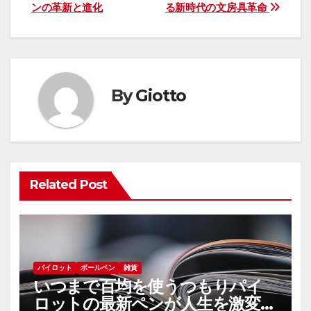
稿
ンの革新と進化
る新時代の文房具革命
ナ
ビ
ゲ
By
Giotto
ー
シ
ョ
Related Post
ン
パイロット
ボールペン
雑貨
いつまで百均を使うつもりパイ
ロットの最新ペンが人生を激変さ