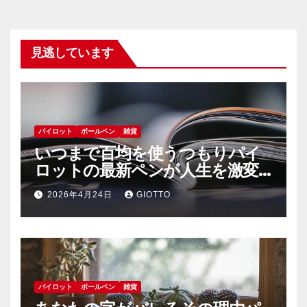
見逃しています
パイロット
ボールペン
雑貨
いつまで百均を使うつもりパイ
ロットの最新ペンが人生を激変
させる理由
2026年4月24日
GIOTTO
パイロット
ボールペン
雑貨