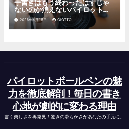
手書きはもう終わったはずじゃ
ないのか消えないパイロットの
魔力と人間が欲望で選ぶ理由
2026年4月15日
GIOTTO
パイロットボールペンの魅
力を徹底解剖！毎日の書き
心地が劇的に変わる理由
書く楽しさを再発見！驚きの滑らかさがあなたの手元に。