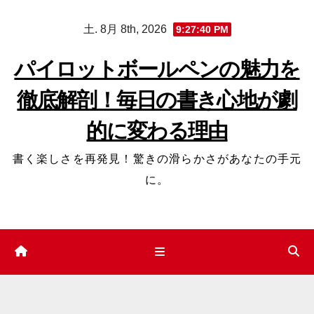
コ
土. 8月 8th, 2026
9:27:41 PM
ン
テ
パイロットボールペンの魅力を
ン
徹底解剖！毎日の書き心地が劇
ツ
へ
的に変わる理由
ス
キ
書く楽しさを再発見！驚きの滑らかさがあなたの手元
ッ
に。
プ