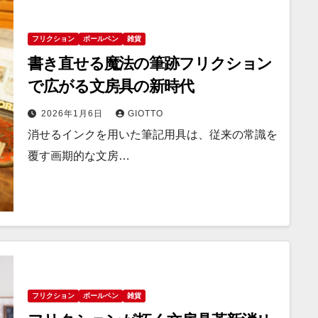
フリクション
ボールペン
雑貨
書き直せる魔法の筆跡フリクション
で広がる文房具の新時代
2026年1月6日
GIOTTO
消せるインクを用いた筆記用具は、従来の常識を
覆す画期的な文房…
フリクション
ボールペン
雑貨