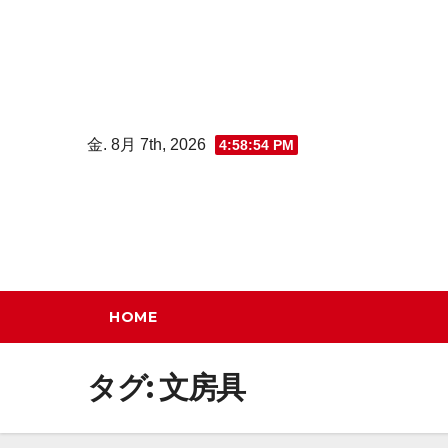
コ
ン
テ
ン
ツ
金. 8月 7th, 2026
4:58:55 PM
へ
ス
キ
ッ
プ
HOME
タグ:
文房具